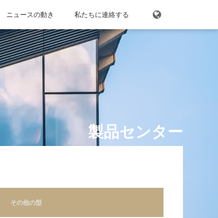
ニュースの動き
木目転写型シート
私たちに連絡する
その他の型
中文
EN
JP
製品センター
ト
その他の型