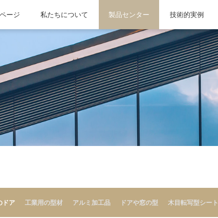
ページ
ちについて
ーゼットのドア
の優位性
ニュース
生産設備
メディア報道
私たちについて
組織機構
工業用の型材
検査センター
企業の資質
製品センター
アルミ加工品
企業の全貌
技術サポート
ドアや窓の型
技術的実例
のドア
工業用の型材
アルミ加工品
ドアや窓の型
木目転写型シー