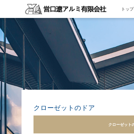
トップ
私た
クロ
製品
会社
クローゼットのドア
クローゼット